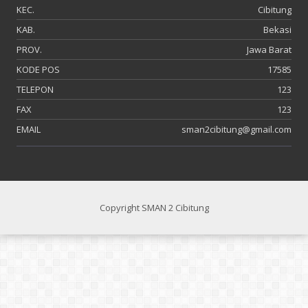
KEC.
Cibitung
KAB.
Bekasi
PROV.
Jawa Barat
KODE POS
17585
TELEPON
123
FAX
123
EMAIL
sman2cibitung@gmail.com
Copyright SMAN 2 Cibitung