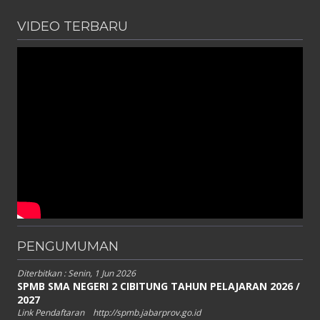
VIDEO TERBARU
PENGUMUMAN
Diterbitkan :
Senin, 1 Jun 2026
SPMB SMA NEGERI 2 CIBITUNG TAHUN PELAJARAN 2026 /
2027
Link Pendaftaran http://spmb.jabarprov.go.id