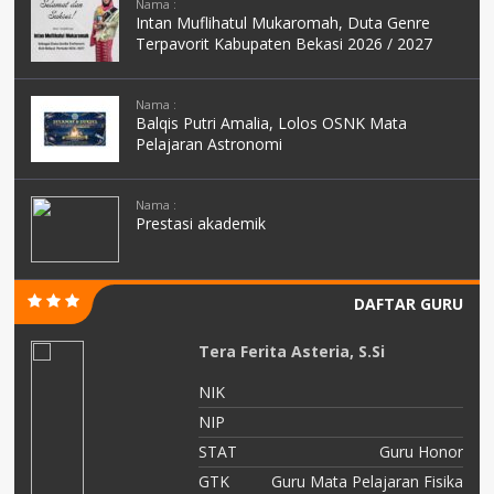
Nama :
Intan Muflihatul Mukaromah, Duta Genre
Terpavorit Kabupaten Bekasi 2026 / 2027
Nama :
Balqis Putri Amalia, Lolos OSNK Mata
Pelajaran Astronomi
Nama :
Prestasi akademik
DAFTAR GURU
Defrina Yuliyanti, S.Pd.I
NIK
NIP
or
STAT
PPPK
ka
GTK