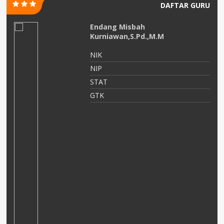
DAFTAR GURU
Endang Misbah
Kurniawan,S.Pd.,M.M
NIK
NIP
STAT
an
GTK