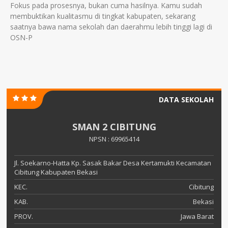
Fokus pada prosesnya, bukan cuma hasilnya. Kamu sudah
membuktikan kualitasmu di tingkat kabupaten, sekarang
saatnya bawa nama sekolah dan daerahmu lebih tinggi lagi di
OSN-P
DATA SEKOLAH
SMAN 2 CIBITUNG
NPSN : 69965414
Jl. Soekarno-Hatta Kp. Sasak Bakar Desa Kertamukti Kecamatan
Cibitung Kabupaten Bekasi
KEC.
Cibitung
KAB.
Bekasi
PROV.
Jawa Barat