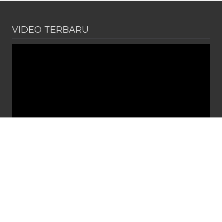
VIDEO TERBARU
PENGUMUMAN
Diterbitkan :
Senin, 1 Jun 2026
SPMB SMA NEGERI 2 CIBITUNG TAHUN PELAJARAN 2026 /
2027