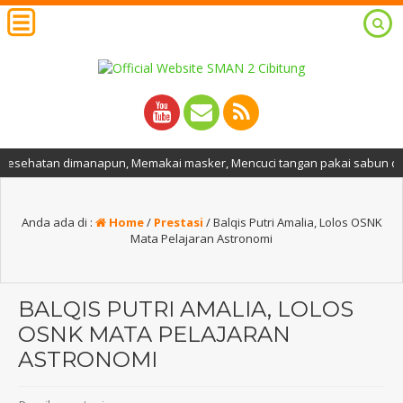
ehatan dimanapun, Memakai masker, Mencuci tangan pakai sabun dan air m
Anda ada di :
Home
/
Prestasi
/
Balqis Putri Amalia, Lolos OSNK
Mata Pelajaran Astronomi
BALQIS PUTRI AMALIA, LOLOS
OSNK MATA PELAJARAN
ASTRONOMI