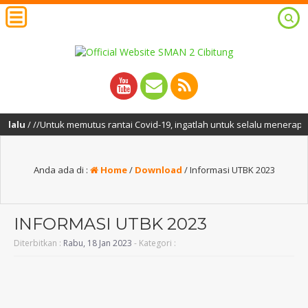
lu
/ //Untuk memutus rantai Covid-19, ingatlah untuk selalu menerapkan 
Anda ada di :
Home
/
Download
/
Informasi UTBK 2023
INFORMASI UTBK 2023
Diterbitkan :
Rabu, 18 Jan 2023
- Kategori :