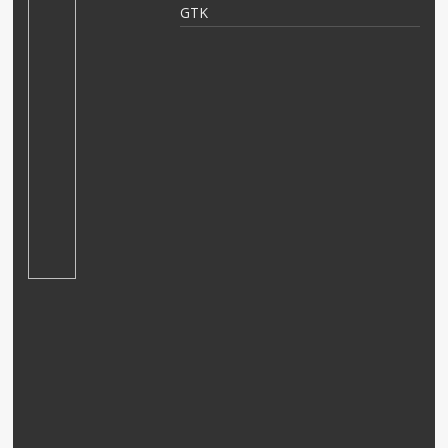
an
GTK