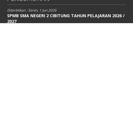
Diterbitkan :
Senin, 1 Jun 2026
SPMB SMA NEGERI 2 CIBITUNG TAHUN PELAJARAN 2026 /
2027
Link Pendaftaran http://spmb.jabarprov.go.id
Diterbitkan :
Rabu, 9 Jul 2025
HASIL SELEKSI SISTEM PENERIMAAN MURID BARU (SPMB)
TAHAP 2 SMA NEGERI 2 CIBITUNG TAHUN PELAJARAN
2025 / 2026
SK PENETAPAN SPMB TAHAP 2 – SMA NEGERI 2 CIBITUNG TAHUN
PELAJARAN 2025...
Diterbitkan :
Kamis, 19 Jun 2025
Hasil Seleksi Sistem Penerimaan Murid Baru (SPMB)
Tahap 1 SMA Negeri 2 Cibitung Tahun Pelajaran 2025 /
2026
SK PENETAPAN SPMB TAHAP 1 SMA NEGERI 2 CIBITUNG TAHUN 2025-
2026 klik di...
DATA SEKOLAH
SMAN 2 CIBITUNG