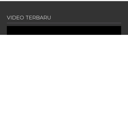
VIDEO TERBARU
PENGUMUMAN
Diterbitkan :
Senin, 1 Jun 2026
SPMB SMA NEGERI 2 CIBITUNG TAHUN PELAJARAN 2026 /
2027