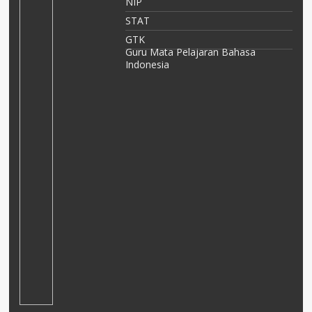
NIP
or
STAT
GTK
ka
Guru Mata Pelajaran Bahasa
Indonesia