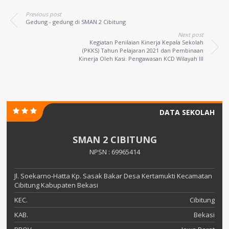
Previous post
Gedung - gedung di SMAN 2 Cibitung
Next post
Kegiatan Penilaian Kinerja Kepala Sekolah
(PKKS) Tahun Pelajaran 2021 dan Pembinaan
Kinerja Oleh Kasi. Pengawasan KCD Wilayah III
DATA SEKOLAH
SMAN 2 CIBITUNG
NPSN : 69965414
Jl. Soekarno-Hatta Kp. Sasak Bakar Desa Kertamukti Kecamatan
Cibitung Kabupaten Bekasi
KEC.
Cibitung
KAB.
Bekasi