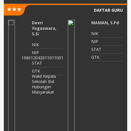
DAFTAR GURU
MAMAN, S.Pd
Defrina
Yuliyanti,
NIK
S.Pd.I
NIP
NIK
STAT
NIP
GTK
01
STAT
PPPK
GTK
Guru Mata
Pelajaran
Bahasa Arab