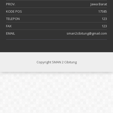
PROV.
Jawa Barat
KODE POS
17585
TELEPON
123
FAX
123
EMAIL
sman2cibitung@gmail.com
Copyright SMAN 2 Cibitung