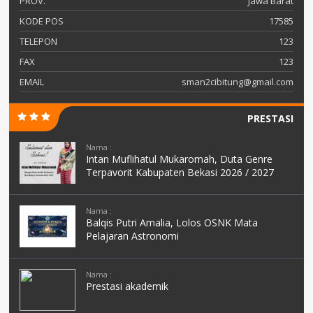
PROV.
Jawa Barat
KODE POS
17585
TELEPON
123
FAX
123
EMAIL
sman2cibitung@gmail.com
PRESTASI
Nama :
Intan Muflihatul Mukaromah, Duta Genre
Terpavorit Kabupaten Bekasi 2026 / 2027
Nama :
Balqis Putri Amalia, Lolos OSNK Mata
Pelajaran Astronomi
Nama :
Prestasi akademik