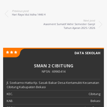
Previous post
Hari Raya Idul Adha 1446 H
Next post
Asasment Sumatif Akhir Semester Ganjil
Tahun Ajaran 2025 / 2026
DATA SEKOLAH
SMAN 2 CIBITUNG
NPSN : 69965414
Jl. Soekarno-Hatta Kp. Sasak Bakar Desa Kertamukti Kecamatan
Cibitung Kabupaten Bekasi
KEC.
Cibitung
KAB.
Bekasi