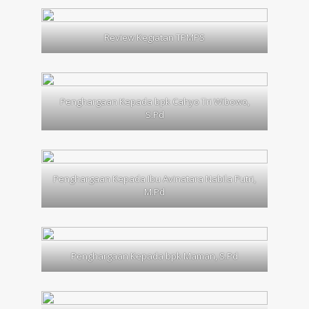
Review Kegiatan TPMPS
Penghargaan Kepada bpk Cahyo Tri Wibowo,
S.Pd
Penghargaan Kepada Ibu Avinatara Nabila Putri,
M.Pd
Penghargaan Kepada bpk Maman, S.Pd