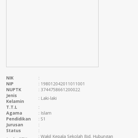
NIK
:
NIP
: 198012042011011001
NUPTK
: 3744758661200022
Jenis
: Laki-laki
Kelamin
T.T.L
:
Agama
: Islam
Pendidikan
: S1
Jurusan
:
Status
:
: Wakil Kepala Sekolah Bid. Hubungan