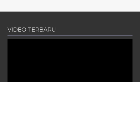
VIDEO TERBARU
PENGUMUMAN
Diterbitkan :
Senin, 1 Jun 2026