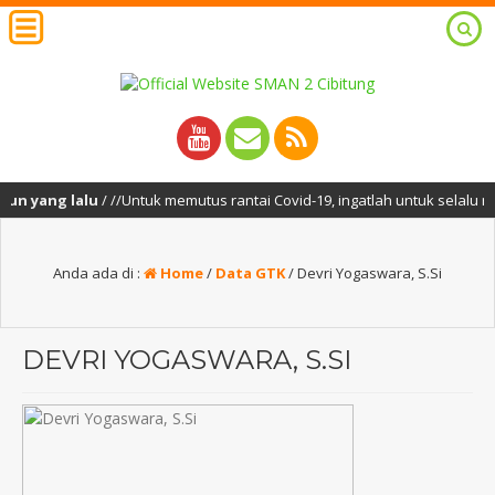
 yang lalu
/ //Untuk memutus rantai Covid-19, ingatlah untuk selalu me
Anda ada di :
Home
/
Data GTK
/
Devri Yogaswara, S.Si
DEVRI YOGASWARA, S.SI