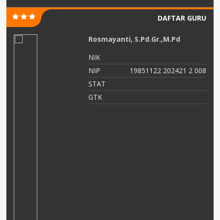
DAFTAR GURU
Rosmayanti, S.Pd.Gr.,M.Pd
NIK
NIP
19851122 202421 2 008
or
STAT
AI
GTK