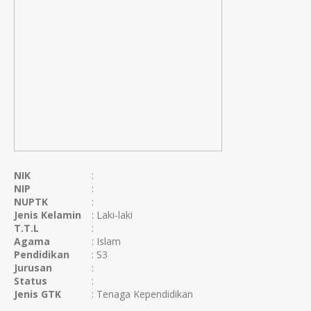
NIK
:
NIP
:
NUPTK
:
Jenis Kelamin
: Laki-laki
T.T.L
:
Agama
: Islam
Pendidikan
: S3
Jurusan
:
Status
:
Jenis GTK
: Tenaga Kependidikan