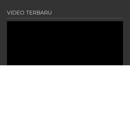
VIDEO TERBARU
PENGUMUMAN
Diterbitkan :
Senin, 1 Jun 2026
SPMB SMA NEGERI 2 CIBITUNG TAHUN PELAJARAN 2026 /
2027
Link Pendaftaran http://spmb.jabarprov.go.id