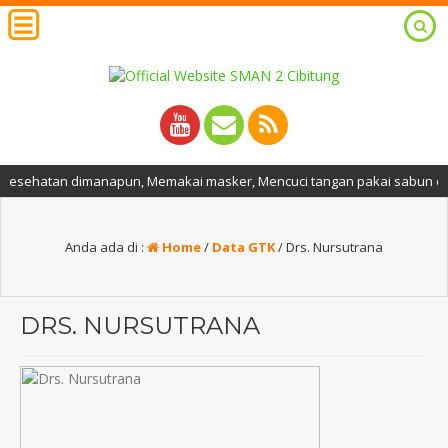
sehatan dimanapun, Memakai masker, Mencuci tangan pakai sabun dan air 
Anda ada di :
Home
/
Data GTK
/
Drs. Nursutrana
DRS. NURSUTRANA