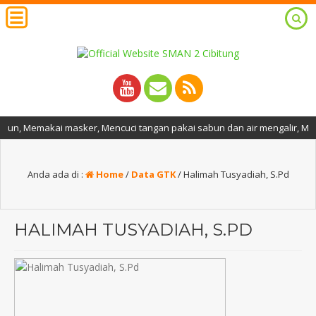
 Memakai masker, Mencuci tangan pakai sabun dan air mengalir, Menjaga 
Anda ada di :
Home
/
Data GTK
/
Halimah Tusyadiah, S.Pd
HALIMAH TUSYADIAH, S.PD