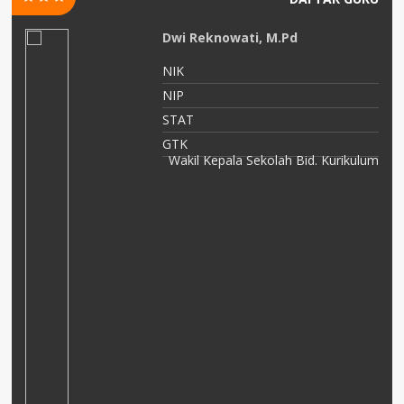
Dwi Reknowati, M.Pd
NIK
NIP
or
STAT
ia
GTK
Wakil Kepala Sekolah Bid. Kurikulum