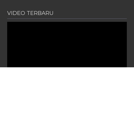
VIDEO TERBARU
PENGUMUMAN
Diterbitkan :
Senin, 1 Jun 2026
SPMB SMA NEGERI 2 CIBITUNG TAHUN PELAJARAN 2026 /
2027
Link Pendaftaran http://spmb.jabarprov.go.id