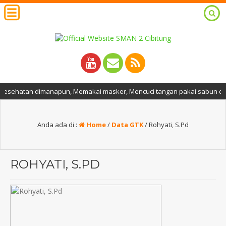
ehatan dimanapun, Memakai masker, Mencuci tangan pakai sabun dan air m
Anda ada di :
Home
/
Data GTK
/
Rohyati, S.Pd
ROHYATI, S.PD