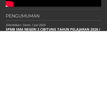
PENGUMUMAN
Diterbitkan :
Senin, 1 Jun 2026
SPMB SMA NEGERI 2 CIBITUNG TAHUN PELAJARAN 2026 /
2027
Link Pendaftaran http://spmb.jabarprov.go.id
Diterbitkan :
Rabu, 9 Jul 2025
HASIL SELEKSI SISTEM PENERIMAAN MURID BARU (SPMB)
TAHAP 2 SMA NEGERI 2 CIBITUNG TAHUN PELAJARAN
2025 / 2026
SK PENETAPAN SPMB TAHAP 2 – SMA NEGERI 2 CIBITUNG TAHUN
PELAJARAN 2025...
Diterbitkan :
Kamis, 19 Jun 2025
Hasil Seleksi Sistem Penerimaan Murid Baru (SPMB)
Tahap 1 SMA Negeri 2 Cibitung Tahun Pelajaran 2025 /
2026
SK PENETAPAN SPMB TAHAP 1 SMA NEGERI 2 CIBITUNG TAHUN 2025-
2026 klik di...