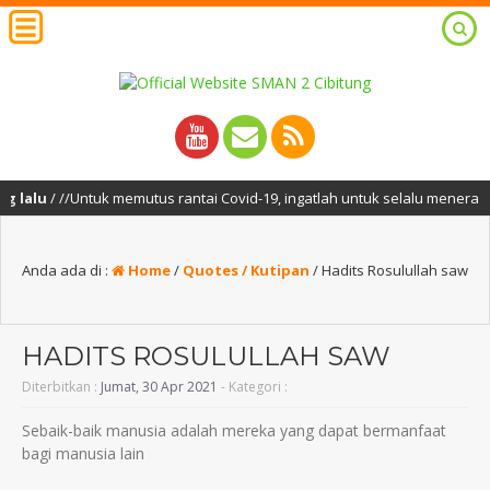
alu
/ //Untuk memutus rantai Covid-19, ingatlah untuk selalu menerapkan
Anda ada di :
Home
/
Quotes / Kutipan
/
Hadits Rosulullah saw
HADITS ROSULULLAH SAW
Diterbitkan :
Jumat, 30 Apr 2021
- Kategori :
Sebaik-baik manusia adalah mereka yang dapat bermanfaat
bagi manusia lain