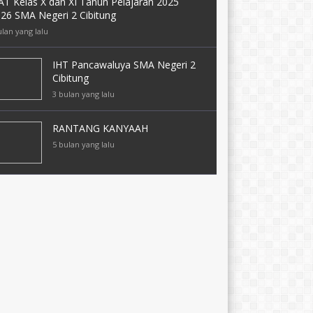
AT Kelas X dan XI Tahun Pelajaran 2025
026 SMA Negeri 2 Cibitung
ulan yang lalu
IHT Pancawaluya SMA Negeri 2
Cibitung
3 bulan yang lalu
RANTANG KANYAAH
5 bulan yang lalu