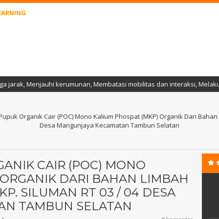
EARNING
i kerumunan, Membatasi mobilitas dan interaksi, Melakukan Vaksinasi se
puk Organik Cair (POC) Mono Kalium Phospat (MKP) Organik Dari Bahan Lim
Desa Mangunjaya Kecamatan Tambun Selatan
ANIK CAIR (POC) MONO
 ORGANIK DARI BAHAN LIMBAH
KP. SILUMAN RT 03 / 04 DESA
AN TAMBUN SELATAN