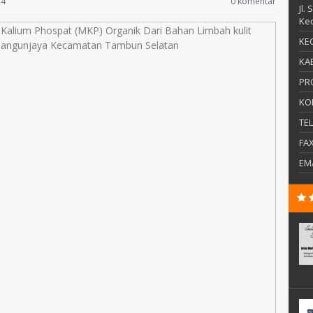
24
0 komentar
Jl.
Kec
KEC
KAB
PR
KO
TE
FA
EM