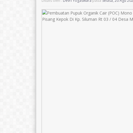
Ditulis oleh :
Devri Yogaswara
pada
Selasa, 20 Agu 20