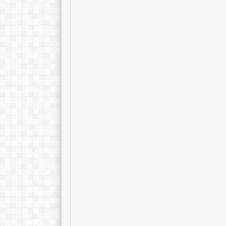
Septi Ayu Ambarsari, S.Pd
Dwi Reknowati
NIK
NIK
NIP
NIP
STAT
STAT
GTK
GTK
Wakil Kepala Sek
Kurikulum