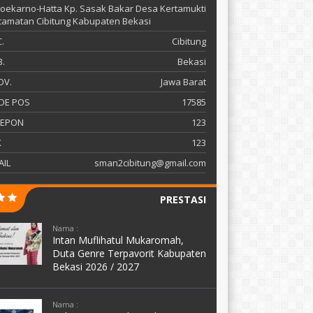
 Soekarno-Hatta Kp. Sasak Bakar Desa Kertamukti
amatan Cibitung Kabupaten Bekasi
.
Cibitung
.
Bekasi
OV.
Jawa Barat
DE POS
17585
LEPON
123
X
123
AIL
sman2cibitung@gmail.com
PRESTASI
Nama :
Intan Muflihatul Mukaromah,
Duta Genre Terpavorit Kabupaten
Bekasi 2026 / 2027
Nama :