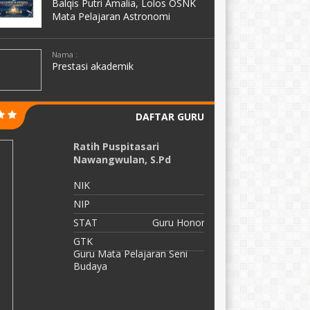
Balqis Putri Amalia, Lolos OSNK
Mata Pelajaran Astronomi
Nama :
Prestasi akademik
DAFTAR GURU
Septi Ayu Ambarsari, S.Pd
D
NIK
N
NIP
N
STAT
S
GTK
G
W
K