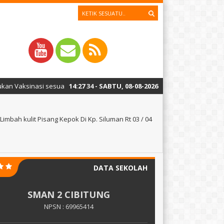
suai ketentuan. Kesehatan kita ada ditangan kita.
14
:
27
35
- SABTU, 08-08-2026
4 tahun yan
bah kulit Pisang Kepok Di Kp. Siluman Rt 03 / 04
DATA SEKOLAH
SMAN 2 CIBITUNG
NPSN : 69965414