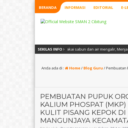
BERANDA
INFORMASI
EDITORIAL
E-L
r, Mencuci tangan pakai sabun dan air mengalir, Menjaga jarak, Menjauh
SEKILAS INFO
Anda ada di :
Home
/
Blog Guru
/
Pembuatan Pu
PEMBUATAN PUPUK ORG
KALIUM PHOSPAT (MKP)
KULIT PISANG KEPOK DI 
MANGUNJAYA KECAMAT