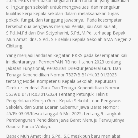
2026. PKKS merupakan kegiatan rutin tahunan yang dilakukan
di lingkungan sekolah untuk mengevaluasi dan mengukur
kualitas kerja kepala sekolah dalam melaksanakan tugas
pokok, fungsi, dan tanggung jawabnya. Pada kesempatan
tersebut dua pengawas menjadi Penilai, ibu Asih Susiati,
S.Pd.,M.Pd dan Dwi Setyoharini, S.Pd.,M.Pd. terhadap Bapak
Muh Amat Idris, S.Pd., S.E selaku Kepala Sekolah SMA Negeri 2
Cibitung.
Yang menjadi landasan kegiatan PKKS pada kesempatan kali
ini diantaranya : PermenPAN RB no 1 tahun 2023 tentang
Jabatan Fungsional, Peraturan Direktur Jenderal Guru Dan
Tenaga Kependidikan Nomor 7327/B.B1/Hk.03.01/2023
tentang Model Kompetensi Kepala Sekolah, Keputusan
Direktur Jenderal Guru Dan Tenaga Kependidikan Nomor
5539/B.B1/Hk.03.01/2024 Tentang Petunjuk Teknis
Pengelolaan Kinerja Guru, Kepala Sekolah, dan Pengawas
Sekolah, dan Surat Edaran Gubernur Jawa Barat Nomor :
45/Pk.03.03/Kesra tanggal 6 Mei 2025, tentang 9 Langkah
Pembangunan Pendidikan Jawa Barat Menuju Terwujudnya
Gapura Panca Waluya.
Bapak Muh Amat Idris S.Pd., S.E meskipun baru menjabat