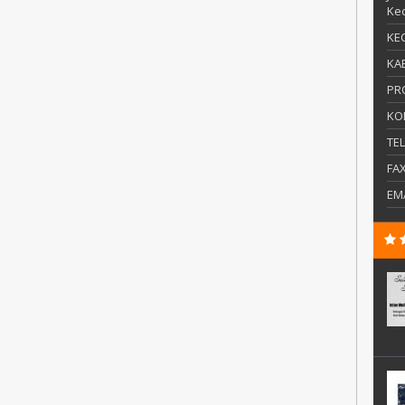
Kec
KEC
KAB
PR
KO
TE
FA
EM