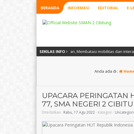
BERANDA
INFORMASI
EDITORIAL
E-L
, Menjauhi kerumunan, Membatasi mobilitas dan interaksi, Melakukan Vak
SEKILAS INFO
Anda ada di :
Hom
UPACARA PERINGATAN H
77, SMA NEGERI 2 CIBIT
Diterbitkan :
Rabu, 17 Agu 2022
- Kategori :
Uncategor