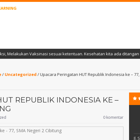
EARNING
sinasi sesuai ketentuan. Kesehatan kita ada ditangan kita.
4 t
e
/
Uncategorized
/
Upacara Peringatan HUT Republik Indonesia ke – 77,
UT REPUBLIK INDONESIA KE –
UNG
ized
0 komentar
Jl.