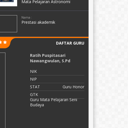
Mata Pelajaran Astronomi
Nama :
Prestasi akademik
DAFTAR GURU
Tera Ferita Asteria, S.Si
S
NIK
N
NIP
N
STAT
Guru Honor
S
GTK
G
Guru Mata Pelajaran Fisika