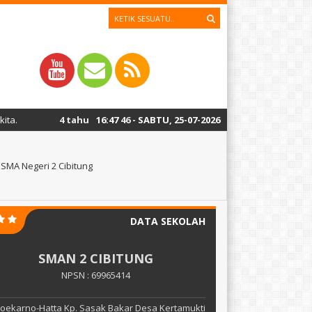
ahun yang lalu
/ //Untuk memutus rantai Covid-19, ingatlah untuk selal
16
:
47
47
- SABTU, 25-07-2026
 SMA Negeri 2 Cibitung
DATA SEKOLAH
SMAN 2 CIBITUNG
NPSN : 69965414
 Soekarno-Hatta Kp. Sasak Bakar Desa Kertamukti