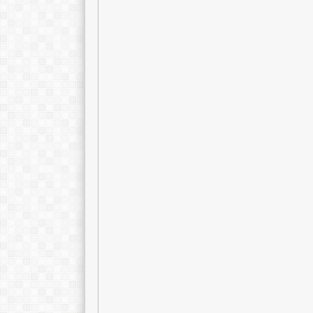
Septi Ayu Amba
NIK
NIP
STAT
GTK