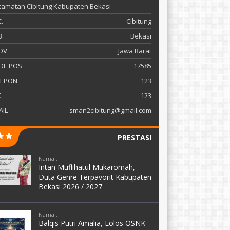
amatan Cibitung Kabupaten Bekasi
.
Cibitung
.
Bekasi
OV.
Jawa Barat
DE POS
17585
LEPON
123
X
123
AIL
sman2cibitung@gmail.com
PRESTASI
Nama :
Intan Muflihatul Mukaromah,
Duta Genre Terpavorit Kabupaten
Bekasi 2026 / 2027
Nama :
Balqis Putri Amalia, Lolos OSNK